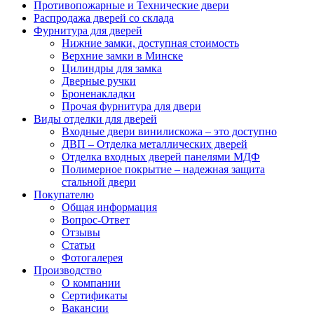
Противопожарные и Технические двери
Распродажа дверей со склада
Фурнитура для дверей
Нижние замки, доступная стоимость
Верхние замки в Минске
Цилиндры для замка
Дверные ручки
Броненакладки
Прочая фурнитура для двери
Виды отделки для дверей
Входные двери винилискожа – это доступно
ДВП – Отделка металлических дверей
Отделка входных дверей панелями МДФ
Полимерное покрытие – надежная защита
стальной двери
Покупателю
Общая информация
Вопрос-Ответ
Отзывы
Статьи
Фотогалерея
Производство
О компании
Сертификаты
Вакансии