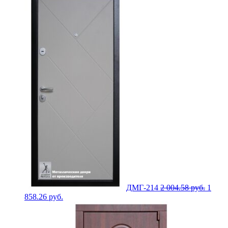
ДМГ-214
2 004.58
руб.
1
858.26
руб.