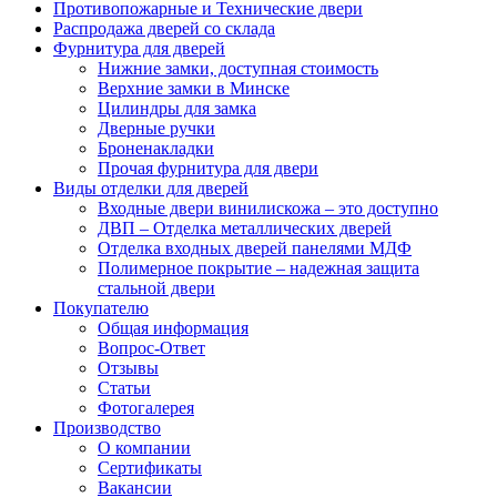
Противопожарные и Технические двери
Распродажа дверей со склада
Фурнитура для дверей
Нижние замки, доступная стоимость
Верхние замки в Минске
Цилиндры для замка
Дверные ручки
Броненакладки
Прочая фурнитура для двери
Виды отделки для дверей
Входные двери винилискожа – это доступно
ДВП – Отделка металлических дверей
Отделка входных дверей панелями МДФ
Полимерное покрытие – надежная защита
стальной двери
Покупателю
Общая информация
Вопрос-Ответ
Отзывы
Статьи
Фотогалерея
Производство
О компании
Сертификаты
Вакансии