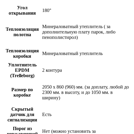
Угол
180°
открывания
Минераловатный утеплитель ( за
Теплоизоляция
дополнительную плату парок, либо
полотна
пенополистирол)
Теплоизоляция
Минераловатный утеплитель
коробки
Уплотнитель
EPDM
2 контура
(Trelleborg)
2050 х 860 (960) мм. (за доплату, любой до
Размер по
2300 мм. в высоту, и до 1050 мм. в
коробке
ширину)
Скрытый
датчик для
Есть
сигнализации
Порог из
Нет (можно установить за
нержавеющей