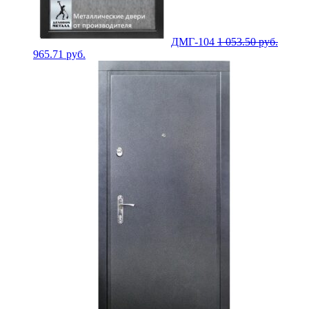
ДМГ-104
1 053.50
руб.
965.71
руб.