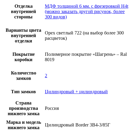
Отделка
МДФ толщиной 6 мм. с фрезеровкой H4t
внутренней
(можно заказать другой рисунок, более
стороны
300 видов)
Варианты цвета
Орех светлый 722 (на выбор более 300
внутренней
расцветок)
отделки
Покрытие
Полимерное покрытие «Шагрень» – Ral
коробки
8019
Количество
2
замков
Тип замков
Цилиндровый + цилиндровый
Страна
производства
Россия
нижнего замка
Марка и модель
Цилиндровый Border 3В4-3/85Г
нижнего замка