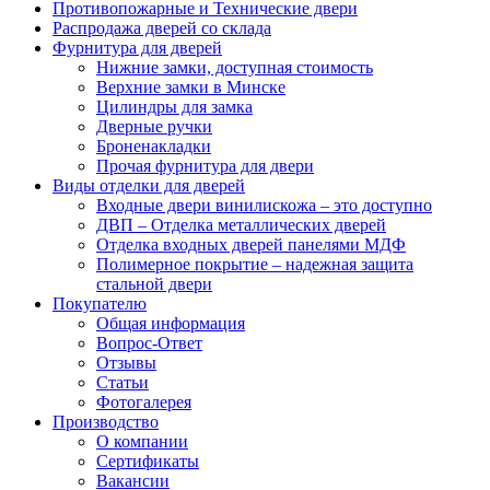
Противопожарные и Технические двери
Распродажа дверей со склада
Фурнитура для дверей
Нижние замки, доступная стоимость
Верхние замки в Минске
Цилиндры для замка
Дверные ручки
Броненакладки
Прочая фурнитура для двери
Виды отделки для дверей
Входные двери винилискожа – это доступно
ДВП – Отделка металлических дверей
Отделка входных дверей панелями МДФ
Полимерное покрытие – надежная защита
стальной двери
Покупателю
Общая информация
Вопрос-Ответ
Отзывы
Статьи
Фотогалерея
Производство
О компании
Сертификаты
Вакансии