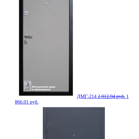
ДМГ-214
2 012.94
руб.
1
866.01
руб.