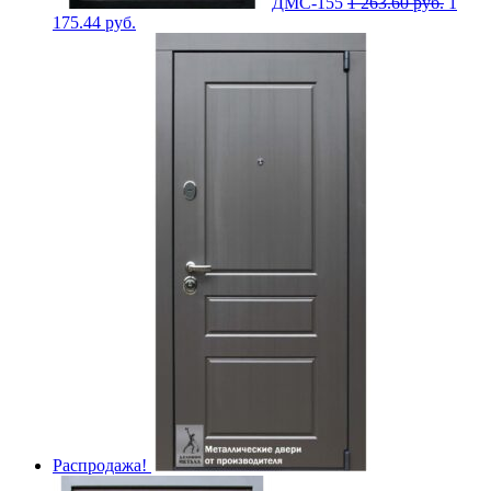
ДМС-155
1 263.60
руб.
1
175.44
руб.
Распродажа!