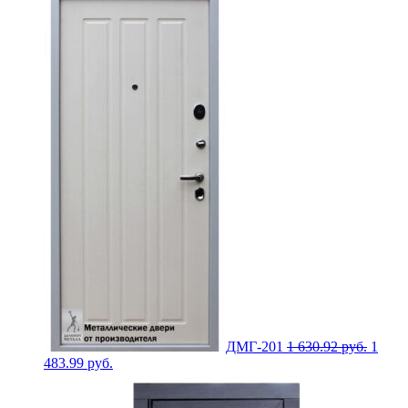
ДМГ-201
1 630.92
руб.
1
483.99
руб.