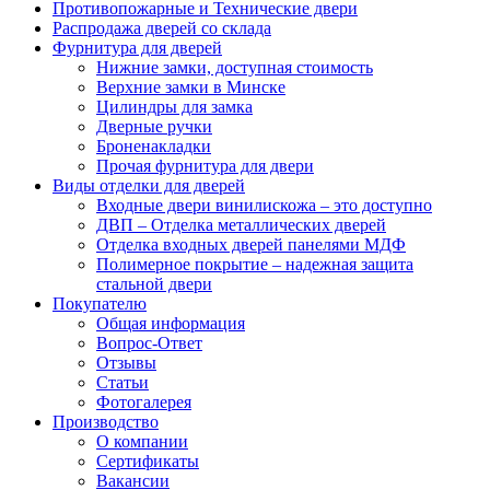
Противопожарные и Технические двери
Распродажа дверей со склада
Фурнитура для дверей
Нижние замки, доступная стоимость
Верхние замки в Минске
Цилиндры для замка
Дверные ручки
Броненакладки
Прочая фурнитура для двери
Виды отделки для дверей
Входные двери винилискожа – это доступно
ДВП – Отделка металлических дверей
Отделка входных дверей панелями МДФ
Полимерное покрытие – надежная защита
стальной двери
Покупателю
Общая информация
Вопрос-Ответ
Отзывы
Статьи
Фотогалерея
Производство
О компании
Сертификаты
Вакансии