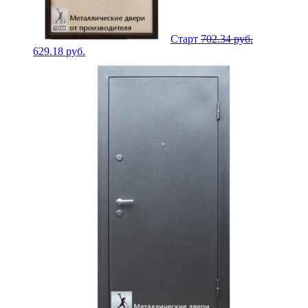
Старт
702.34
руб.
629.18
руб.