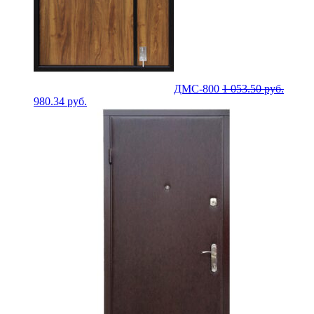
ДМС-800
1 053.50
руб.
980.34
руб.