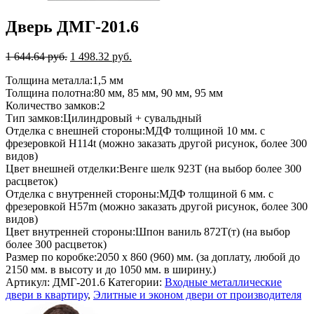
Дверь ДМГ-201.6
1 644.64
руб.
1 498.32
руб.
Толщина металла:
1,5 мм
Толщина полотна:
80 мм, 85 мм, 90 мм, 95 мм
Количество замков:
2
Тип замков:
Цилиндровый + сувальдный
Отделка с внешней стороны:
МДФ толщиной 10 мм. с
фрезеровкой H114t (можно заказать другой рисунок, более 300
видов)
Цвет внешней отделки:
Венге шелк 923Т (на выбор более 300
расцветок)
Отделка с внутренней стороны:
МДФ толщиной 6 мм. с
фрезеровкой H57m (можно заказать другой рисунок, более 300
видов)
Цвет внутренней стороны:
Шпон ваниль 872Т(т) (на выбор
более 300 расцветок)
Размер по коробке:
2050 х 860 (960) мм. (за доплату, любой до
2150 мм. в высоту и до 1050 мм. в ширину.)
Артикул:
ДМГ-201.6
Категории:
Входные металлические
двери в квартиру
,
Элитные и эконом двери от производителя