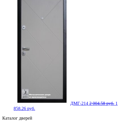
ДМГ-214
2 004.58
руб.
1
858.26
руб.
Каталог дверей