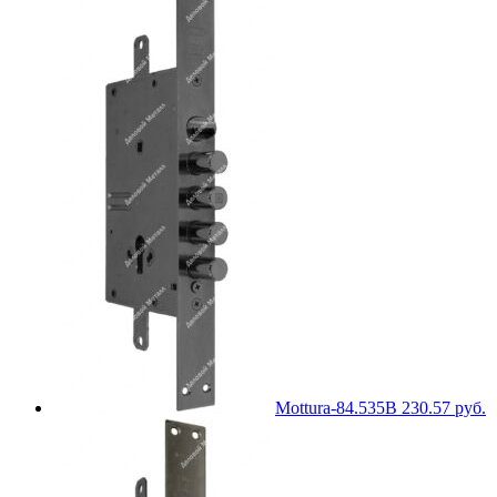
Mottura-84.535B
230.57
руб.