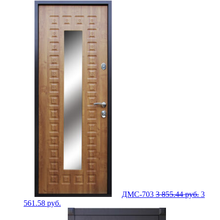
ДМС-703
3 855.44
руб.
3
561.58
руб.