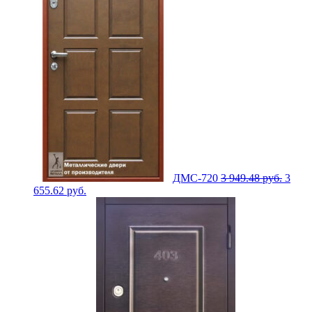
ДМС-720
3 949.48
руб.
3
655.62
руб.