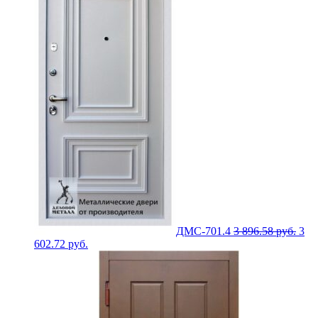
ДМС-701.4
3 896.58
руб.
3
602.72
руб.