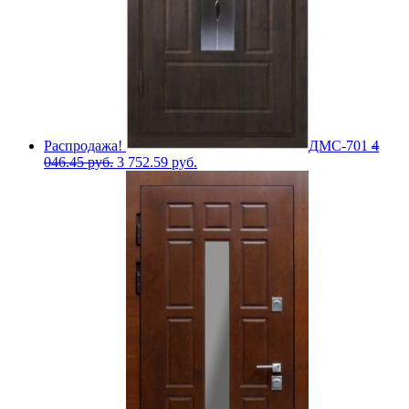
Распродажа!
ДМС-701
4
046.45
руб.
3 752.59
руб.