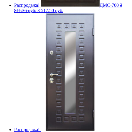
Распродажа!
ДМС-700
3
811.36
руб.
3 517.50
руб.
Распродажа!