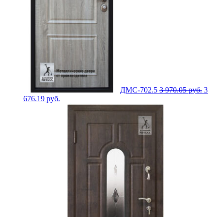
ДМС-702.5
3 970.05
руб.
3
676.19
руб.