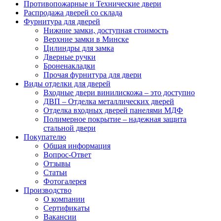
Противопожарные и Технические двери
Распродажа дверей со склада
Фурнитура для дверей
Нижние замки, доступная стоимость
Верхние замки в Минске
Цилиндры для замка
Дверные ручки
Броненакладки
Прочая фурнитура для двери
Виды отделки для дверей
Входные двери винилискожа – это доступно
ДВП – Отделка металлических дверей
Отделка входных дверей панелями МДФ
Полимерное покрытие – надежная защита
стальной двери
Покупателю
Общая информация
Вопрос-Ответ
Отзывы
Статьи
Фотогалерея
Производство
О компании
Сертификаты
Вакансии