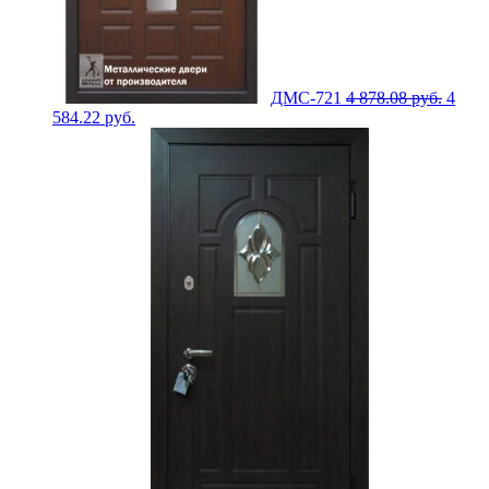
ДМС-721
4 878.08
руб.
4
584.22
руб.